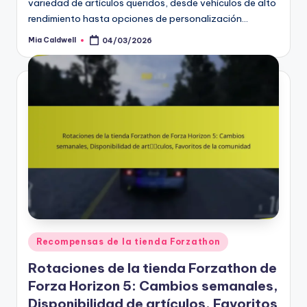
variedad de artículos queridos, desde vehículos de alto
rendimiento hasta opciones de personalización…
Mia Caldwell
04/03/2026
Posted
by
Posted
Recompensas de la tienda Forzathon
in
Rotaciones de la tienda Forzathon de
Forza Horizon 5: Cambios semanales,
Disponibilidad de artículos, Favoritos