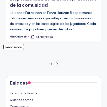
de la comunidad
La tienda Forzathon en Forza Horizon 5 experimenta
rotaciones semanales que influyen en la disponibilidad
de artículos y en las estrategias de los jugadores. Cada
semana, los jugadores pueden descubrir…
Mia Caldwell
04/03/2026
Posted
by
Read more
Posts
1
2
NEXT
PAGE
pagination
Enlaces
Explorar artículos
Quiénes somos
Comunícate