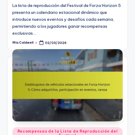
La lista de reproducción del Festival de Forza Horizon 5
presenta un calendario estacional dinámico que
introduce nuevos eventos y desafíos cada semana,
permitiendo a los jugadores ganar recompensas
exclusivas.…
Mia Caldwell
02/03/2026
Posted
by
Posted
Recompensas de la Lista de Reproducción del