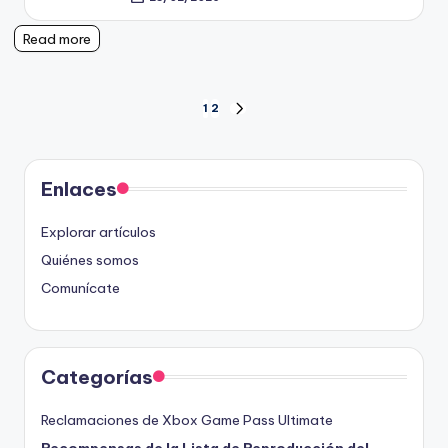
Posted
by
Read more
Posts
1
2
NEXT
PAGE
pagination
Enlaces
Explorar artículos
Quiénes somos
Comunícate
Categorías
Reclamaciones de Xbox Game Pass Ultimate
Recompensas de la Lista de Reproducción del