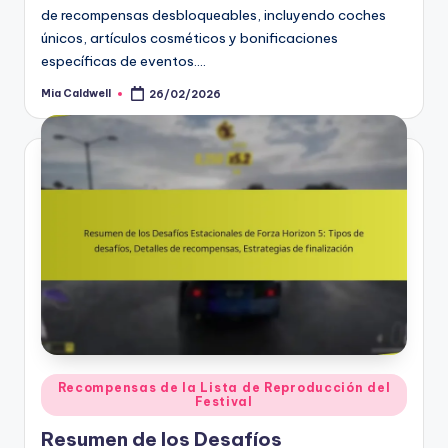
de recompensas desbloqueables, incluyendo coches
únicos, artículos cosméticos y bonificaciones
específicas de eventos.…
Mia Caldwell
26/02/2026
Posted
by
Posted
Recompensas de la Lista de Reproducción del
Festival
in
Resumen de los Desafíos