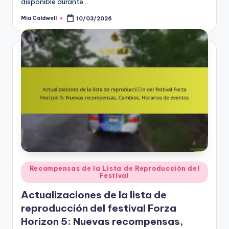
disponible durante…
Mia Caldwell
10/03/2026
Posted
by
Posted
Recompensas de la Lista de Reproducción del
Festival
in
Actualizaciones de la lista de
reproducción del festival Forza
Horizon 5: Nuevas recompensas,