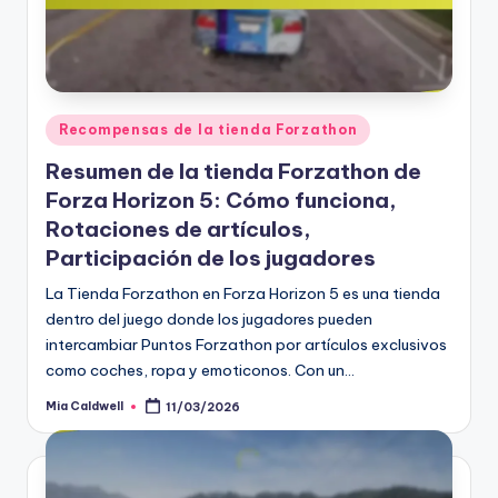
Posted
Recompensas de la tienda Forzathon
in
Resumen de la tienda Forzathon de
Forza Horizon 5: Cómo funciona,
Rotaciones de artículos,
Participación de los jugadores
La Tienda Forzathon en Forza Horizon 5 es una tienda
dentro del juego donde los jugadores pueden
intercambiar Puntos Forzathon por artículos exclusivos
como coches, ropa y emoticonos. Con un…
Mia Caldwell
11/03/2026
Posted
by