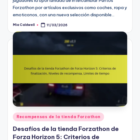
jugadores la oportunidad de intercambiar Puntos
Forzathon por artículos exclusivos como coches, ropa y
emoticonos, con una nueva selección disponible…
Mia Caldwell
11/03/2026
Posted
by
Posted
Recompensas de la tienda Forzathon
in
Desafíos de la tienda Forzathon de
Forza Horizon 5: Criterios de