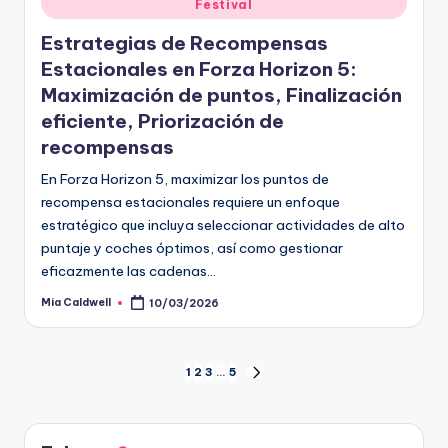
Festival
in
Estrategias de Recompensas
Estacionales en Forza Horizon 5:
Maximización de puntos, Finalización
eficiente, Priorización de
recompensas
En Forza Horizon 5, maximizar los puntos de
recompensa estacionales requiere un enfoque
estratégico que incluya seleccionar actividades de alto
puntaje y coches óptimos, así como gestionar
eficazmente las cadenas…
Mia Caldwell
10/03/2026
Posted
by
Posts
1
2
3
…
5
NEXT
PAGE
pagination